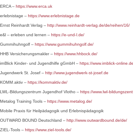
ERCA –
https://www.erca.uk
erlebnistage –
https://www.erlebnistage.de
Ernst Reinhardt Verlag –
http://www.reinhardt-verlag.de/de/reihen/16/
e&l – erleben und lernen –
https://e-und-l.de/
Gummihuhngolf –
https://www.gummihuhngolf.de/
HHB Versicherungsmakler –
https://www.hhbock.de/
imBlick Kinder- und Jugendhilfe gGmbH –
https://www.imblick-online.de
Jugendwerk St. Josef –
http://www.jugendwerk-st-josef.de
KOMM.aktiv –
https://kommaktiv.de/
LWL-Bildungszentrum Jugendhof Vlotho –
https://www.lwl-bildungszen
Metalog Training Tools –
https://www.metalog.de/
Mobile Praxis für Heilpädagogik und Erlebnispädagogik
OUTWARD BOUND Deutschland –
http://www.outwardbound.de/de/
ZIEL-Tools –
https://www.ziel-tools.de/