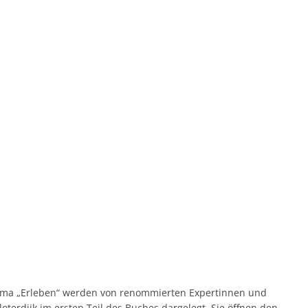
ma „Erleben“ werden von renommierten Expertinnen und
oterdijk im ersten Teil des Buches dargelegt. Sie öffnen den