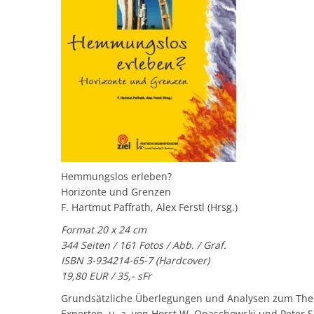
Hemmungslos erleben?
Horizonte und Grenzen
F. Hartmut Paffrath, Alex Ferstl (Hrsg.)
Format 20 x 24 cm
344 Seiten / 161 Fotos / Abb. / Graf.
ISBN 3-934214-65-7 (Hardcover)
19,80 EUR / 35,- sFr
Grundsätzliche Überlegungen und Analysen zum The
Experten, u. a. von Horst W. Opaschowski und Peter Sl