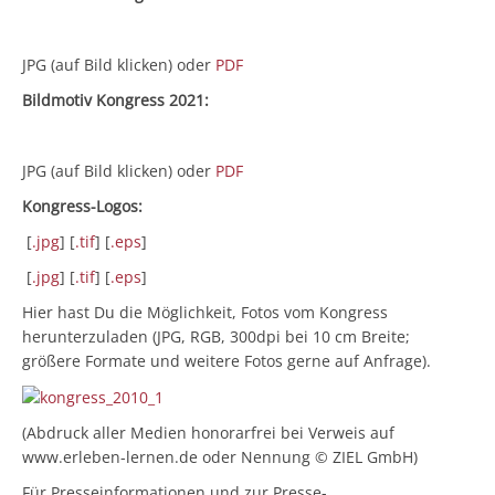
JPG (auf Bild klicken) oder
PDF
Bildmotiv Kongress 2021:
JPG (auf Bild klicken) oder
PDF
Kongress-Logos:
[
.jpg
] [
.tif
] [
.eps
]
[
.jpg
] [
.tif
] [
.eps
]
Hier hast Du die Möglichkeit, Fotos vom Kongress
herunterzuladen (JPG, RGB, 300dpi bei 10 cm Breite;
größere Formate und weitere Fotos gerne auf Anfrage).
(Abdruck aller Medien honorarfrei bei Verweis auf
www.erleben-lernen.de oder Nennung © ZIEL GmbH)
Für Presseinformationen und zur Presse-