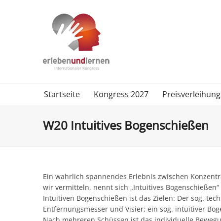
Startseite
Kongress 2027
Preisverleihung
W20 Intuitives Bogenschießen
Ein wahrlich spannendes Erlebnis zwischen Konzentra
wir vermitteln, nennt sich „Intuitives Bogenschieß
Intuitiven Bogenschießen ist das Zielen: Der sog. tec
Entfernungsmesser und Visier; ein sog. intuitiver Bo
Nach mehreren Schüssen ist das individuelle Bewegu