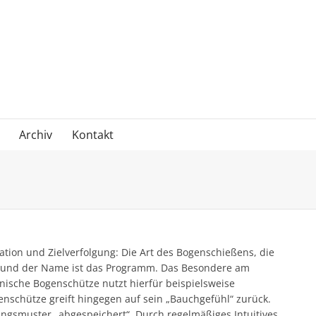
Archiv
Kontakt
tion und Zielverfolgung: Die Art des Bogenschießens, die
en“ und der Name ist das Programm. Das Besondere am
hnische Bogenschütze nutzt hierfür beispielsweise
genschütze greift hingegen auf sein „Bauchgefühl“ zurück.
ngsmuster „abgespeichert“. Durch regelmäßiges Intuitives