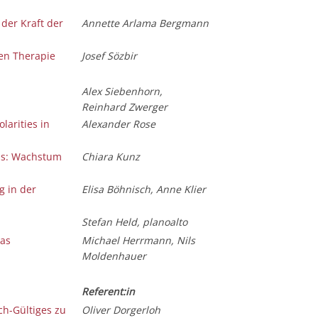
 der Kraft der
Annette Arlama Bergmann
en Therapie
Josef Sözbir
Alex Siebenhorn,
Reinhard Zwerger
larities in
Alexander Rose
ls: Wachstum
Chiara Kunz
g in der
Elisa Böhnisch, Anne Klier
Stefan Held, planoalto
das
Michael Herrmann, Nils
Moldenhauer
Referent:in
ch-Gültiges zu
Oliver Dorgerloh