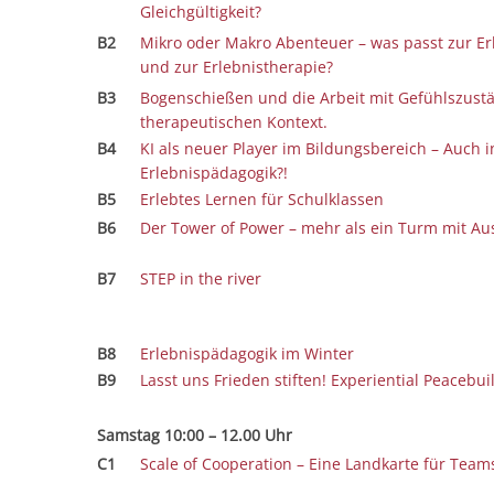
Gleichgültigkeit?
B2
Mikro oder Makro Abenteuer – was passt zur E
und zur Erlebnistherapie?
B3
Bogenschießen und die Arbeit mit Gefühlszust
therapeutischen Kontext.
B4
KI als neuer Player im Bildungsbereich – Auch i
Erlebnispädagogik?!
B5
Erlebtes Lernen für Schulklassen
B6
Der Tower of Power – mehr als ein Turm mit Au
B7
STEP in the river
B8
Erlebnispädagogik im Winter
B9
Lasst uns Frieden stiften! Experiential Peacebui
Samstag 10:00 – 12.00 Uhr
C1
Scale of Cooperation – Eine Landkarte für Team