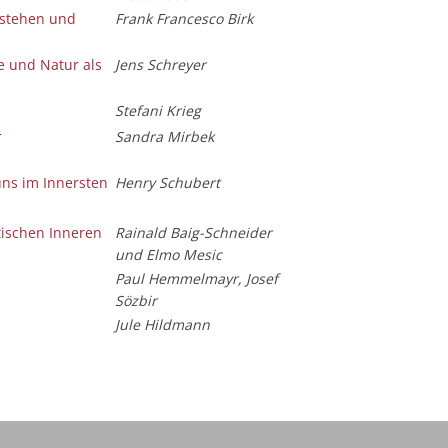
rstehen und
Frank Francesco Birk
e und Natur als
Jens Schreyer
Stefani Krieg
r
Sandra Mirbek
uns im Innersten
Henry Schubert
tischen Inneren
Rainald Baig-Schneider
und Elmo Mesic
Paul Hemmelmayr, Josef
Sözbir
Jule Hildmann