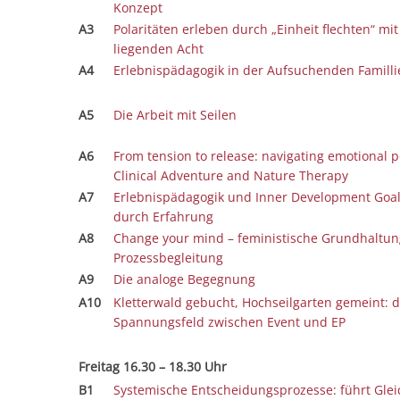
Konzept
A3
Polaritäten erleben durch „Einheit flechten“ mit
liegenden Acht
A4
Erlebnispädagogik in der Aufsuchenden Familli
A5
Die Arbeit mit Seilen
A6
From tension to release: navigating emotional po
Clinical Adventure and Nature Therapy
A7
Erlebnispädagogik und Inner Development Goa
durch Erfahrung
A8
Change your mind – feministische Grundhaltun
Prozessbegleitung
A9
Die analoge Begegnung
A10
Kletterwald gebucht, Hochseilgarten gemeint: 
Spannungsfeld zwischen Event und EP
Freitag 16.30 – 18.30 Uhr
B1
Systemische Entscheidungsprozesse: führt Glei