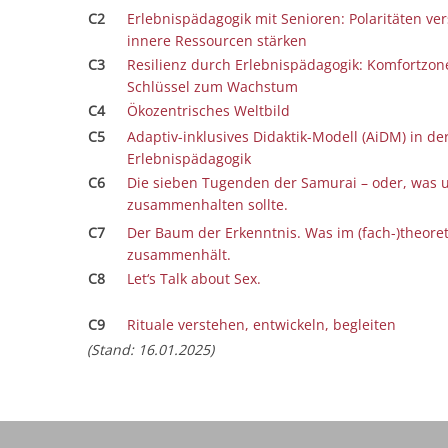
C2
Erlebnispädagogik mit Senioren: Polaritäten ve
innere Ressourcen stärken
C3
Resilienz durch Erlebnispädagogik: Komfortzon
Schlüssel zum Wachstum
C4
Ökozentrisches Weltbild
C5
Adaptiv-inklusives Didaktik-Modell (AiDM) in de
Erlebnispädagogik
C6
Die sieben Tugenden der Samurai – oder, was 
zusammenhalten sollte.
C7
Der Baum der Erkenntnis. Was im (fach-)theore
zusammenhält.
C8
Let‘s Talk about Sex.
C9
Rituale verstehen, entwickeln, begleiten
(Stand: 16.01.2025)