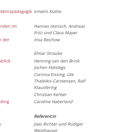
rlebnispädagogik
Irmelin Küthe
änden im
Hannes Honisch, Andreas
Fritz und Claus Mayer
n der
Insa Reichow
Elmar Straube
sblick
Henning van den Brink
Jochen Hotstegs
Corinna Eissing, Ute
Thaleikis-Carstensen, Ralf
Klausfering
Christian Kerber
lding
Caroline Haberland
Referent:in
s
Joas Richter und Rüdiger
Westhauser