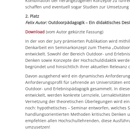
Kombination der herangezogenen Konzepte zu führ
schaffen und eventuell sogar Studien zur Umsetzung 
2. Platz
Felix Autor:
Outdoorpädagogik – Ein didaktisches Desig
Download
(vom Autor gekürzte Fassung)
In der von der Jury prämierten Publikation wird mithilf
Denkarbeit ein Seminarkonzept zum Thema „Outdoorp
entwickelt. Sowohl der Bereich Outdoor- und Erlebni
Denken sowie Konzepte der Hochschuldidaktik werden 
begründet und hinsichtlich ihrer aktuellen Relevanz d
Davon ausgehend wird ein dynamisches Anforderungsp
Anforderungsprofil für Lehrende an Universitäten ent
Outdoor- und Erlebnispädagogik gesammelt. In die
entwickelt, werden konkrete Lernziele, Lernaktivität
Vernetzung der theoretischen Überlegungen wird ein p
noch: hypothetisches – Seminar entworfen, welches S
handlungsorientierten Methoden kritisches Denken 
empfehlen allen Hochschullehrenden, diese Ausführ
umzusetzen!