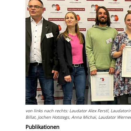
von links nach rechts: Laudator Alex Ferstl, Laudator
Billat, Jochen Hotstegs, Anna Michai, Laudator Werner
Publikationen