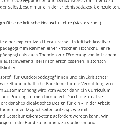
en, um neue Hypothesen und Denkanstöße zum Thema zu
der Selbstbestimmung in der Erlebnispädagogik einzuleiten.
n für eine kritische Hochschullehre (Masterarbeit)
e einer explorativen Literaturarbeit in kritisch-kreativer
ädagogik“ im Rahmen einer kritischen Hochschullehre
spädagogik als auch Theorien zur Förderung von kritischem
ausschweifend literarisch erschlossenen, historisch
iskutiert.
rofil für Outdoorpädagog*innen und ein „kritisches“
wickelt und inhaltliche Bausteine für die Vermittlung von
sem Zusammenhang wird vom Autor dann ein Curriculum
en und Prüfungsformen formuliert. Durch die kreative
raxisnahes didaktisches Design für ein – in der Arbeit
tudierenden Möglichkeiten aufzeigt, wie mit
und Gestaltungskompetenz gefördert werden kann. Wir
ungen in die Hand zu nehmen, zu studieren und