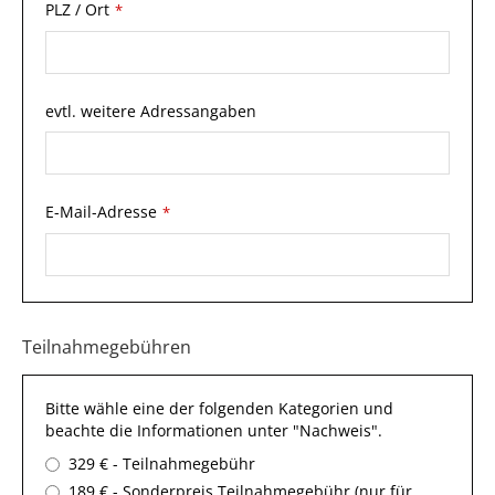
PLZ / Ort
*
evtl. weitere Adressangaben
E-Mail-Adresse
*
Business
Teilnahmegebühren
Email
*
Bitte wähle eine der folgenden Kategorien und
beachte die Informationen unter "Nachweis".
329 € - Teilnahmegebühr
189 € - Sonderpreis Teilnahmegebühr (nur für