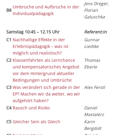
Jens Dreger,
Umbrüche und Aufbrüche in der
B8
Florian
Individualpädagogik
Galuschka
Samstag 10:45 – 12.15 Uhr
Referent:in
C1
Nachhaltige Effekte in der
Gunnar
Erlebnispädagogik – was ist
Liedtke
möglich und realistisch?
C2
Klassenfahrten als Lernchance
Thomas
und kompensatorisches Angebot
Eberle
vor dem Hintergrund aktueller
Bedingungen und Umbrüche
C3
Was verändert sich gerade in der
Alex Ferstl
EP? Machen wir da weiter, wo wir
aufgehört haben?
C4
Rausch und Risiko
Daniel
Mastalerz
C5
Gleicher Sein als Gleich
Karin
Bergdolt