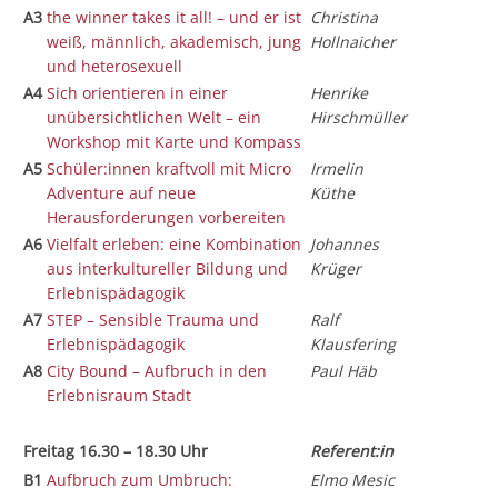
A3
the winner takes it all! – und er ist
Christina
weiß, männlich, akademisch, jung
Hollnaicher
und heterosexuell
A4
Sich orientieren in einer
Henrike
unübersichtlichen Welt – ein
Hirschmüller
Workshop mit Karte und Kompass
A5
Schüler:innen kraftvoll mit Micro
Irmelin
Adventure auf neue
Küthe
Herausforderungen vorbereiten
A6
Vielfalt erleben: eine Kombination
Johannes
aus interkultureller Bildung und
Krüger
Erlebnispädagogik
A7
STEP – Sensible Trauma und
Ralf
Erlebnispädagogik
Klausfering
A8
City Bound – Aufbruch in den
Paul Häb
Erlebnisraum Stadt
Freitag 16.30 – 18.30 Uhr
Referent:in
B1
Aufbruch zum Umbruch:
Elmo Mesic