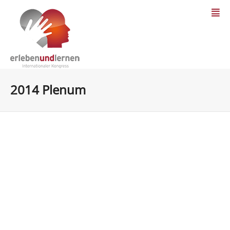
2014 Plenum
Quo vadis Erlebnispädagogik? (World Café)
Vor 30 Jahren war die Erlebnispädagogik unbequem,
wild, unorthodox, kreativ und chaotisch. Simon Priest
stellte 1997 beim ersten „Internationalen...
21. März 2014
0