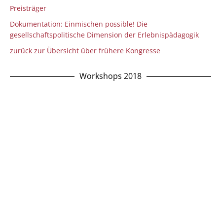
Preisträger
Dokumentation: Einmischen possible! Die
gesellschaftspolitische Dimension der Erlebnispädagogik
zurück zur Übersicht über frühere Kongresse
Workshops 2018
W38 Inklusion – Locker bleiben, aber aufmerksam!
W37 Die Narbe nach der Krise
W36 Arbeiten mit Geschichten
W35 Niedrigschwellige Bewegungskünste – Zirkus